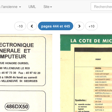
 l'ancienne
UML
Site
-10
pages 444 et 445
+10