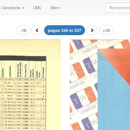
 l'ancienne
UML
Site
-10
pages 336 et 337
+10