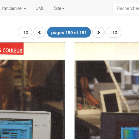
 l'ancienne
UML
Site
-10
pages 190 et 191
+10