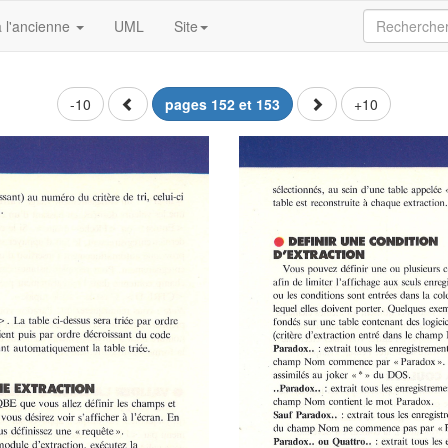
 l'ancienne
UML
Site
-10
pages 152 et 153
+10