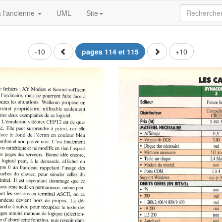
 l'ancienne
UML
Site
-10
pages 114 et 115
+10