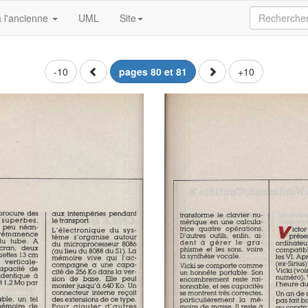
 l'ancienne
UML
Site
-10
pages 80 et 81
+10