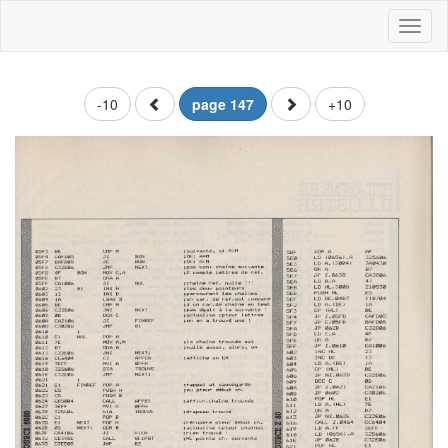
Toggl
naviga
-10
page 147
+10