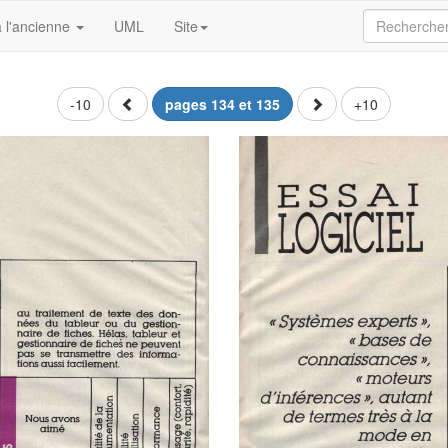
 l'ancienne
UML
Site
-10
pages 134 et 135
+10