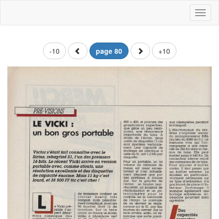
Toggl
naviga
-10
page 80
+10