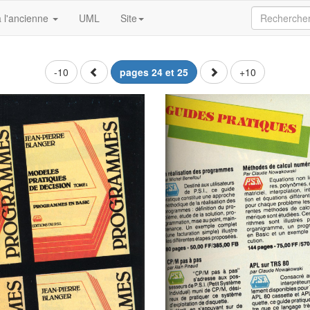
 l'ancienne
UML
Site
-10
pages 24 et 25
+10