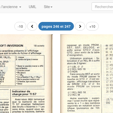
 l'ancienne
UML
Site
-10
pages 246 et 247
+10