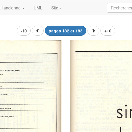
 l'ancienne
UML
Site
-10
pages 182 et 183
+10