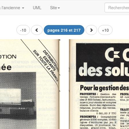
 l'ancienne
UML
Site
-10
pages 216 et 217
+10