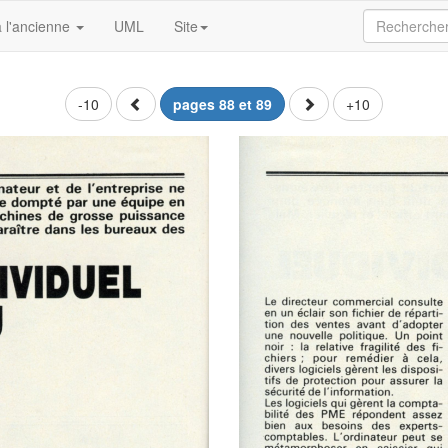
 l'ancienne
UML
Site
-10
pages 88 et 89
+10