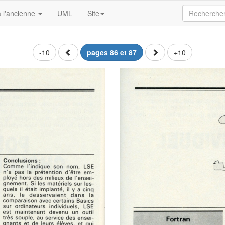
 l'ancienne
UML
Site
-10
pages 86 et 87
+10