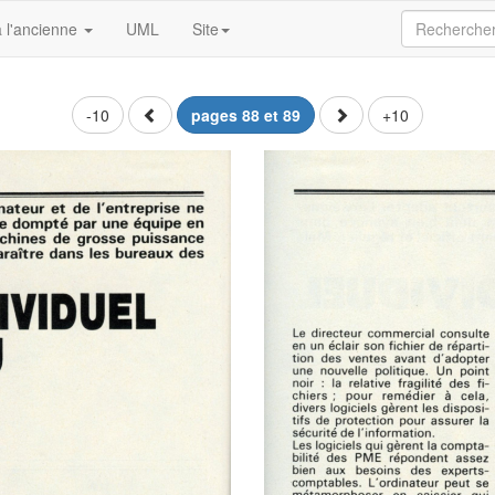
 l'ancienne
UML
Site
-10
pages 88 et 89
+10