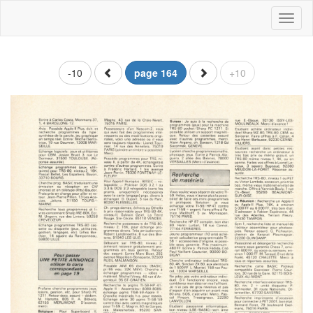
Toggl
naviga
-10
page 164
+10