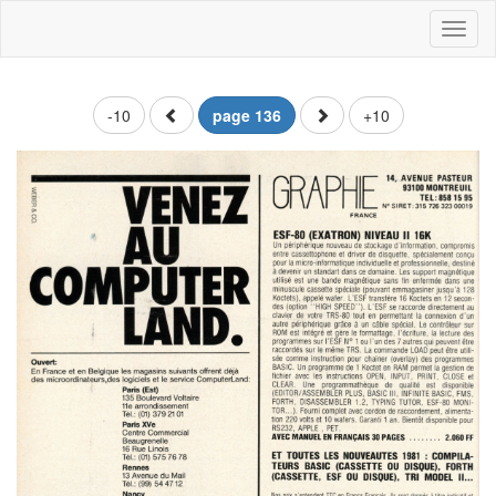
Toggl
naviga
-10
page 136
+10