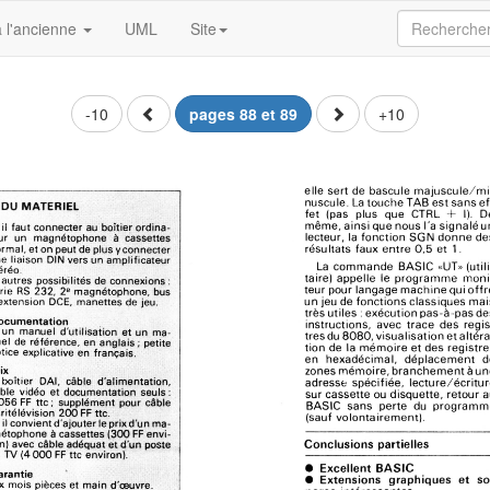
 l'ancienne
UML
Site
-10
pages 88 et 89
+10