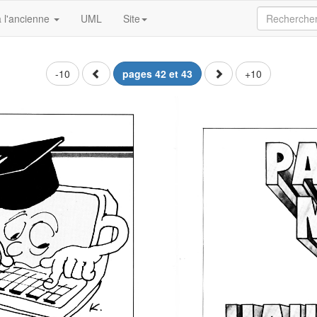
 l'ancienne
UML
Site
-10
pages 42 et 43
+10