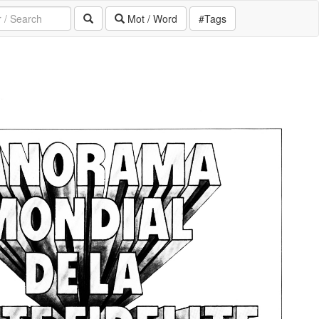
Mot / Word
#Tags