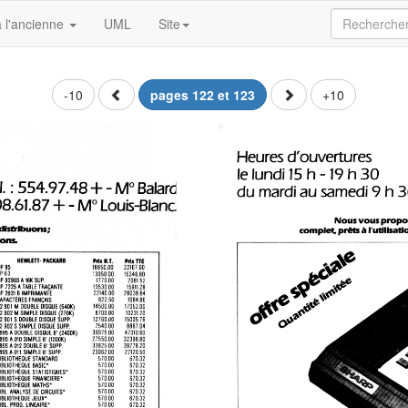
 l'ancienne
UML
Site
-10
pages 122 et 123
+10