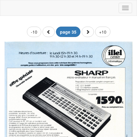
Toggl
naviga
-10
page 35
+10