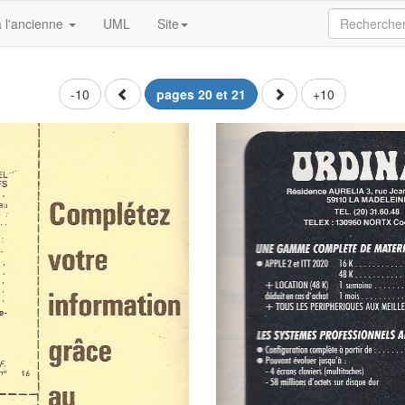
 l'ancienne
UML
Site
-10
pages 20 et 21
+10