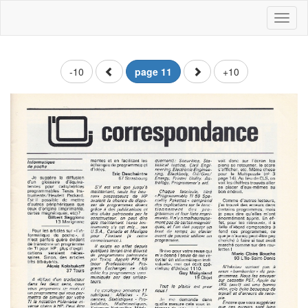
Toggl
naviga
-10
page 11
+10