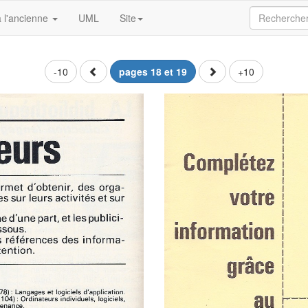
 l'ancienne
UML
Site
-10
pages 18 et 19
+10