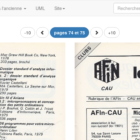
 l'ancienne
UML
Site
-10
pages 74 et 75
+10