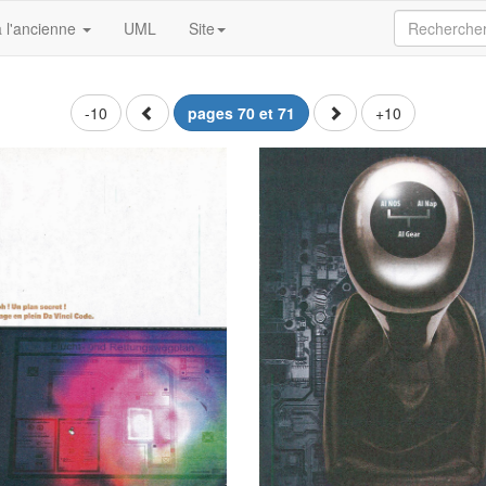
 l'ancienne
UML
Site
-10
pages 70 et 71
+10