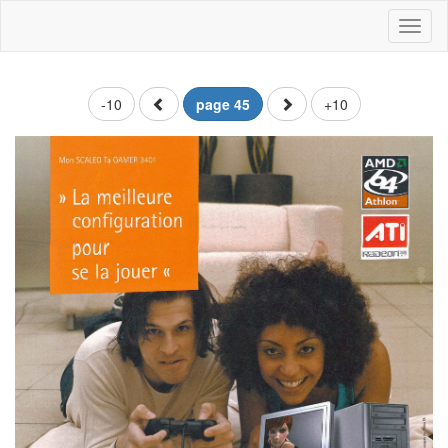
Toggl
naviga
-10
page 45
+10