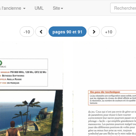
 l'ancienne
UML
Site
-10
pages 90 et 91
+10