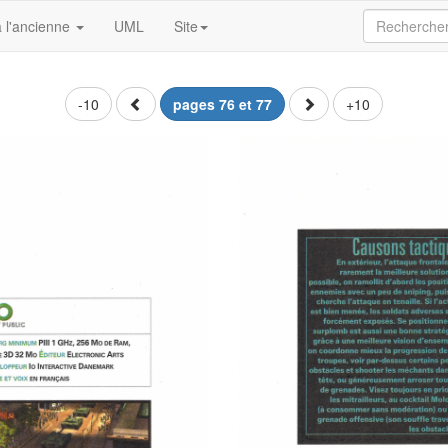
 l'ancienne
UML
Site
-10
pages 76 et 77
+10