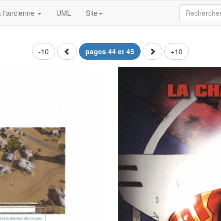
 l'ancienne
UML
Site
-10
pages 44 et 45
+10