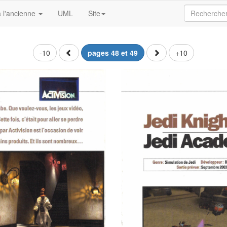
 l'ancienne
UML
Site
-10
pages 48 et 49
+10