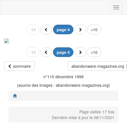
Toggl
naviga
-10
page 4
+10
-10
page 4
+10
sommaire
abandonware-magazines.org
n°110 décembre 1999
(source des images : abandonware-magazines.org)
Page visitée 17 fois
Dernière mise à jour le 08/11/2021