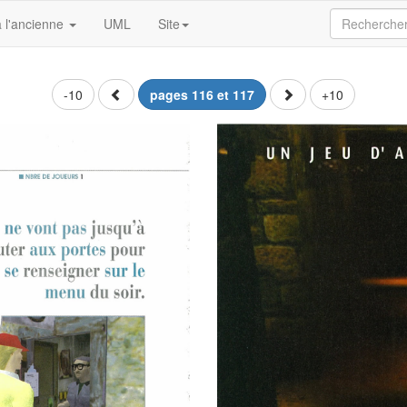
 l'ancienne
UML
Site
-10
pages 116 et 117
+10