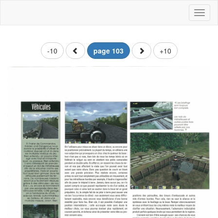
Toggl
naviga
-10
page 103
+10