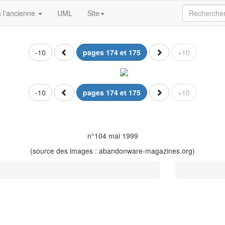
 l'ancienne
UML
Site
-10
pages 174 et 175
+10
-10
pages 174 et 175
+10
n°104 mai 1999
(source des images : abandonware-magazines.org)