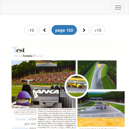
Toggl
naviga
-10
page 102
+10