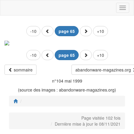
Toggl
naviga
-10
page 65
+10
-10
page 65
+10
sommaire
abandonware-magazines.org
n°104 mai 1999
(source des images : abandonware-magazines.org)
Page visitée 102 fois
Dernière mise à jour le 08/11/2021