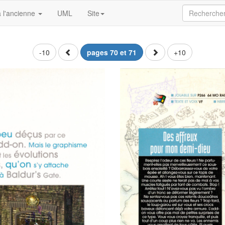
 l'ancienne
UML
Site
-10
pages 70 et 71
+10