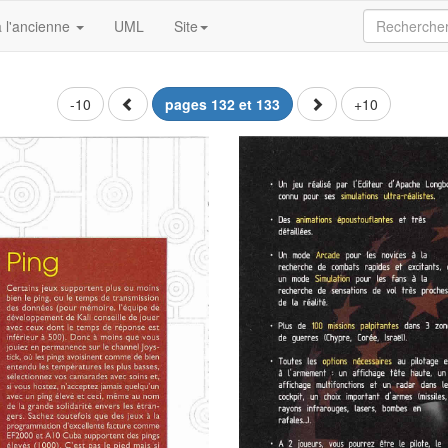
 l'ancienne
UML
Site
-10
pages 132 et 133
+10