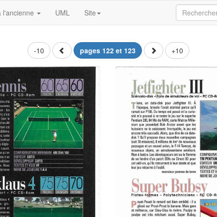
 l'ancienne
UML
Site
-10
pages 122 et 123
+10