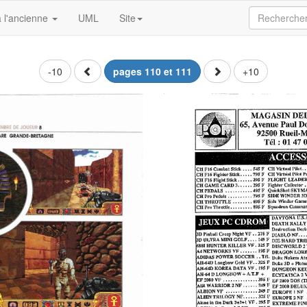
 l'ancienne
UML
Site
-10
pages 110 et 111
+10