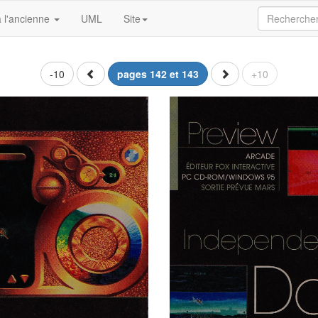
 l'ancienne
UML
Site
-10
pages 142 et 143
+10