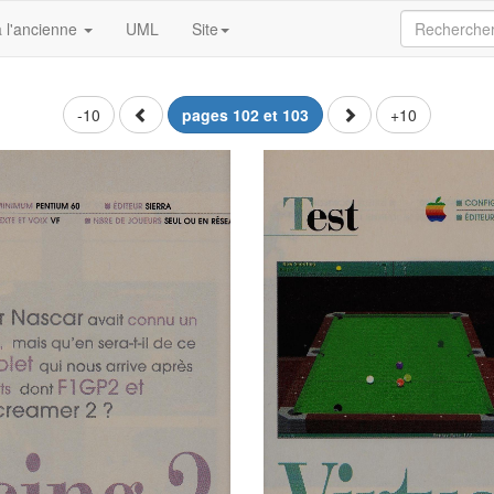
 l'ancienne
UML
Site
-10
pages 102 et 103
+10