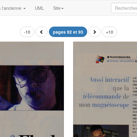
 l'ancienne
UML
Site
-10
pages 92 et 93
+10