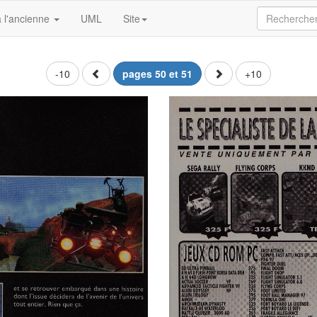
 l'ancienne
UML
Site
-10
pages 50 et 51
+10