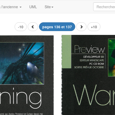
 l'ancienne
UML
Site
-10
pages 136 et 137
+10