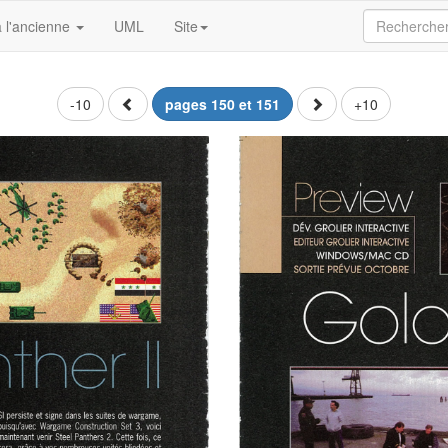
 l'ancienne
UML
Site
-10
pages 150 et 151
+10