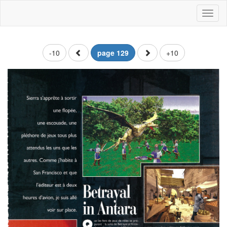
Toggl
naviga
-10
page 129
+10