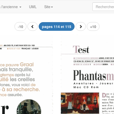
 l'ancienne
UML
Site
-10
pages 114 et 115
+10